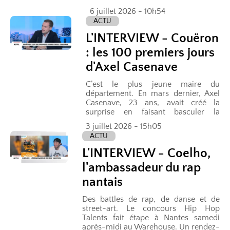
entament leur campagne de matchs
6 juillet 2026 - 10h54
amicaux avec une première
ACTU
rencontre...
L'INTERVIEW - Couëron
: les 100 premiers jours
d'Axel Casenave
C’est le plus jeune maire du
département. En mars dernier, Axel
Casenave, 23 ans, avait créé la
surprise en faisant basculer la
commune de Couëron à droite. Une
3 juillet 2026 - 15h05
victoire de justesse avec 2 voix...
ACTU
L'INTERVIEW - Coelho,
l'ambassadeur du rap
nantais
Des battles de rap, de danse et de
street-art. Le concours Hip Hop
Talents fait étape à Nantes samedi
après-midi au Warehouse. Un rendez-