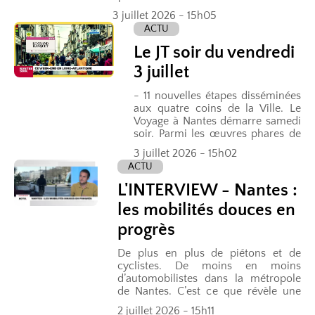
vous pour les talents émergents avec à
3 juillet 2026 - 15h05
la clé la...
ACTU
Le JT soir du vendredi
3 juillet
- 11 nouvelles étapes disséminées
aux quatre coins de la Ville. Le
Voyage à Nantes démarre samedi
soir. Parmi les œuvres phares de
cette nouvelle édition : une
3 juillet 2026 - 15h02
impressionnante vague de sable
ACTU
place...
L'INTERVIEW - Nantes :
les mobilités douces en
progrès
De plus en plus de piétons et de
cyclistes. De moins en moins
d’automobilistes dans la métropole
de Nantes. C’est ce que révèle une
enquête sur les déplacements
2 juillet 2026 - 15h11