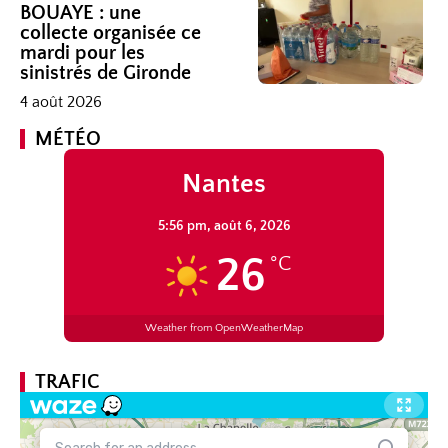
BOUAYE : une
collecte organisée ce
mardi pour les
sinistrés de Gironde
4 août 2026
MÉTÉO
Nantes
5:56 pm,
août 6, 2026
26
°C
Weather from OpenWeatherMap
TRAFIC