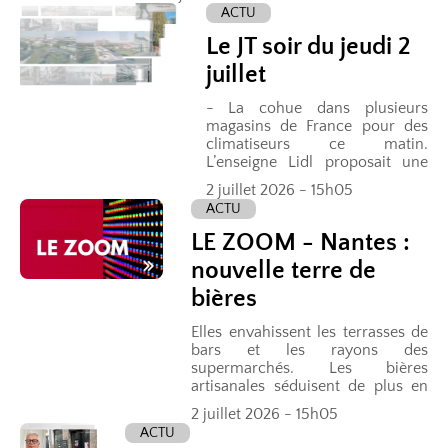
réalisée en 2025. Notre invité :...
ACTU
Le JT soir du jeudi 2
juillet
- La cohue dans plusieurs
magasins de France pour des
climatiseurs ce matin.
L’enseigne Lidl proposait une
mise en vente exceptionnelle
2 juillet 2026 - 15h05
avec des tarifs à moins de 200
ACTU
euros. Mais face à des stocks...
LE ZOOM - Nantes :
nouvelle terre de
bières
Elles envahissent les terrasses de
bars et les rayons des
supermarchés. Les bières
artisanales séduisent de plus en
plus. Pour la toute première fois,
2 juillet 2026 - 15h05
les Français ont même consommé
ACTU
plus de bières...