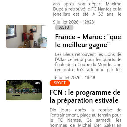
ans après son départ Maxime
Dupé a retrouvé le FC Nantes et la
Jonelière cet été. A 33 ans, le
gardien n’a pas hésité à relever le
9 juillet 2026 - 12h23
défi malgré la relégation des...
ACTU
France - Maroc : "que
le meilleur gagne"
Les Bleus retrouvent les Lions de
l’Atlas ce jeudi pour les quarts de
finale de la Coupe du Monde. Une
rencontre très attendue par les
supporters des deux pays quatre
8 juillet 2026 - 11h48
ans après leur dernière...
SPORT
FCN : le programme de
la préparation estivale
Dix jours après la reprise de
l’entraînement, place au terrain pour
le FC Nantes. Ce samedi, les
hommes de Michel Der Zakarian