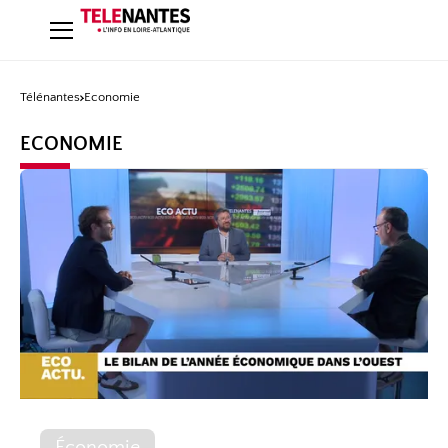
Télénantes
Economie
ECONOMIE
Économie