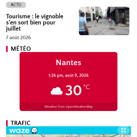
ACTU
Tourisme : le vignoble
s'en sort bien pour
juillet
7 août 2026
MÉTÉO
Nantes
1:26 pm,
août 9, 2026
30
°C
Weather from OpenWeatherMap
TRAFIC