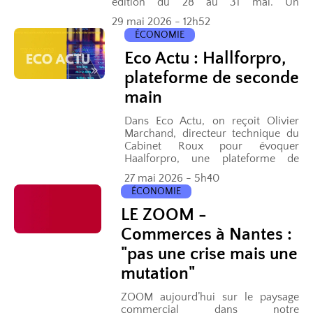
édition du 28 au 31 mai. Un
programme une nouvelle fois très
29 mai 2026 - 12h52
variée avec la...
ÉCONOMIE
Eco Actu : Hallforpro,
plateforme de seconde
main
Dans Eco Actu, on reçoit Olivier
Marchand, directeur technique du
Cabinet Roux pour évoquer
Haalforpro, une plateforme de
seconde main dédiée aux machines
27 mai 2026 - 5h40
industrielles.
ÉCONOMIE
LE ZOOM -
Commerces à Nantes :
"pas une crise mais une
mutation"
ZOOM aujourd’hui sur le paysage
commercial dans notre