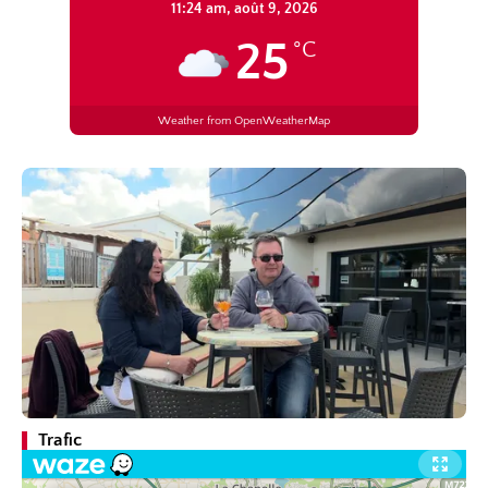
11:24 am,
août 9, 2026
25
°C
Weather from OpenWeatherMap
Trafic