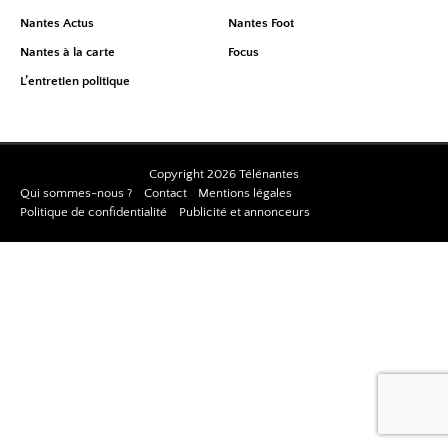
Nantes Actus
Nantes Foot
Nantes à la carte
Focus
L’entretien politique
Copyright 2026 Télénantes
Qui sommes-nous ?
Contact
Mentions légales
Politique de confidentialité
Publicité et annonceurs